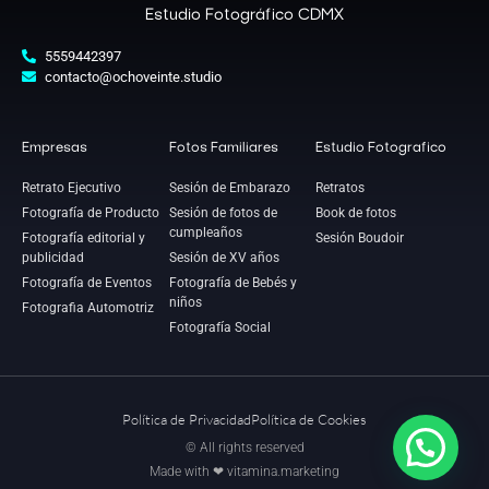
Estudio Fotográfico CDMX
5559442397
contacto@ochoveinte.studio
Empresas
Fotos Familiares
Estudio Fotografico
Retrato Ejecutivo
Sesión de Embarazo
Retratos
Fotografía de Producto
Sesión de fotos de
Book de fotos
cumpleaños
Fotografía editorial y
Sesión Boudoir
publicidad
Sesión de XV años
Fotografía de Eventos
Fotografía de Bebés y
niños
Fotografia Automotriz
Fotografía Social
Política de Privacidad
Política de Cookies
© All rights reserved
Made with ❤ vitamina.marketing