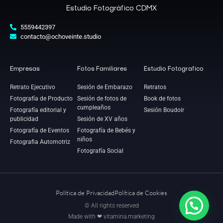
Estudio Fotográfico CDMX
5559442397
contacto@ochoveinte.studio
Empresas
Fotos Familiares
Estudio Fotografico
Retrato Ejecutivo
Sesión de Embarazo
Retratos
Fotografía de Producto
Sesión de fotos de
Book de fotos
cumpleaños
Fotografía editorial y
Sesión Boudoir
publicidad
Sesión de XV años
Fotografía de Eventos
Fotografía de Bebés y
niños
Fotografia Automotriz
Fotografía Social
Política de Privacidad
Política de Cookies
© All rights reserved
Made with ❤ vitamina.marketing