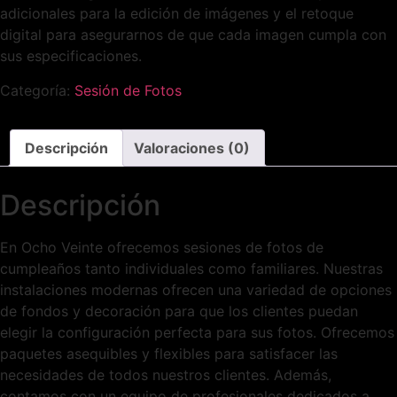
adicionales para la edición de imágenes y el retoque
digital para asegurarnos de que cada imagen cumpla con
sus especificaciones.
Categoría:
Sesión de Fotos
Descripción
Valoraciones (0)
Descripción
En Ocho Veinte ofrecemos sesiones de fotos de
cumpleaños tanto individuales como familiares. Nuestras
instalaciones modernas ofrecen una variedad de opciones
de fondos y decoración para que los clientes puedan
elegir la configuración perfecta para sus fotos. Ofrecemos
paquetes asequibles y flexibles para satisfacer las
necesidades de todos nuestros clientes. Además,
contamos con un equipo de profesionales dedicados a