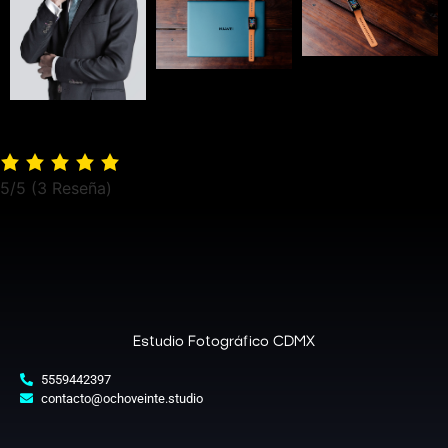
5/5
(3 Reseña)
Estudio Fotográfico CDMX
5559442397
contacto@ochoveinte.studio